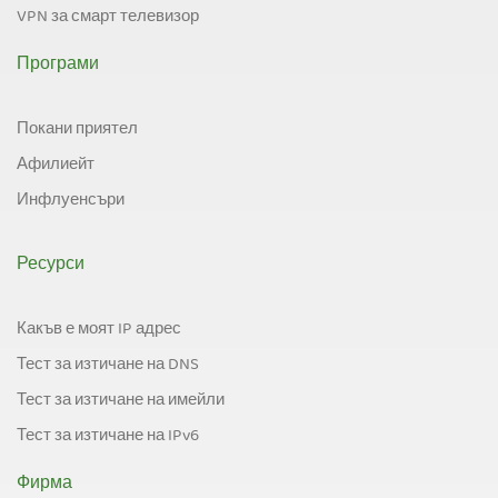
VPN за смарт телевизор
Програми
Покани приятел
Афилиейт
Инфлуенсъри
Ресурси
Какъв е моят IP адрес
Тест за изтичане на DNS
Тест за изтичане на имейли
Тест за изтичане на IPv6
Фирма