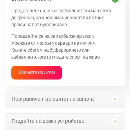
Представете си, че баскетболният ви мач стига
до финала, но информационният ви поток е
прекъснат от буфериране.
Порадвайте се на свръхбързи връзки с
мрежата от NextGen сървъри на PIA VPN.
Кажете сбогом на буферирането или
забавянето, когато гледате спорт на живо.
Вземете PIA VPN
Неограничен капацитет на канала
Гледайте на всяко устройство