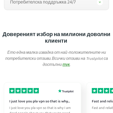
Потребителска поддръжка 24/7
Довереният избор на милиони доволни
клиенти
Ето една малка извадка от най-положителните ни
потребителски отзиви. Всички отзиви на Trustpilot са
достъпни
тук
.
I just love you pla vpn so that is why…
Fast and reli
I just love you pla vpn so that is why I am
Fast and relia