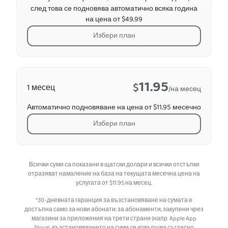
след това се подновява автоматично всяка година
на цена от $49.99
Избери план
11.95
$
1 месец
/на месец
Автоматично подновяване на цена от $11.95 месечно
Избери план
Всички суми са показани в щатски долари и всички отстъпки
отразяват намаление на база на текущата месечна цена на
услугата от
$
11.95
на месец.
*30-дневната гаранция за възстановяване на сумата е
достъпна само за нови абонати; за абонаменти, закупени чрез
магазини за приложения на трети страни (напр. Apple App