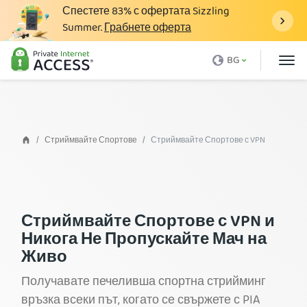
Спестете
83%
с офертата Sizzling
Summer.
Грабнете оферта
Какво е VPN
BG
Защо PIA
Цени
VPN Предимства
Стриймвайте Спортове
Стриймвайте Спортове с VPN
Свали VPN
VPN Cървър
Блог
Стриймвайте Спортове с VPN и
Никога Не Пропускайте Мач на
Поддръжка
Живо
Влез
Получавате печеливша спортна стрийминг
връзка всеки път, когато се свържете с PIA