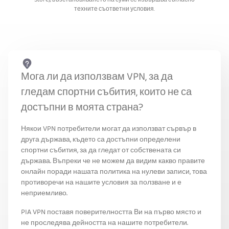
Store), възстановяването на суми се извършва съгласно
техните съответни условия.
Мога ли да използвам VPN, за да
гледам спортни събития, които не са
достъпни в моята страна?
Някои VPN потребители могат да използват сървър в
друга държава, където са достъпни определени
спортни събития, за да гледат от собствената си
държава. Въпреки че не можем да видим какво правите
онлайн поради нашата политика на нулеви записи, това
противоречи на нашите условия за ползване и е
неприемливо.
PIA VPN поставя поверителността Ви на първо място и
не проследява дейността на нашите потребители.