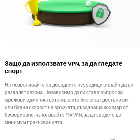
Защо да използвате VPN, за да гледате
спорт
Не позволявайте на досадните неуредици онлайн да ви
развалят сезона. Независимо дали става въпрос за
мрежови администратори, които блокират достъпа ви,
или бавна скорост на връзката, създаваща кошмар от
буфериране, използвайте PIA VPN, за да сведете до
минимум прекъсванията.