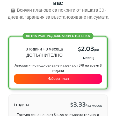
вас
Всички планове са покрити от нашата 30-
дневна гаранция за възстановяване на сумата
ЛЯТНА РАЗПРОДАЖБА: 83% ОТСТЪПКА
2.03
$
3 години + 3 месеца
/на
ДОПЪЛНИТЕЛНО
месец
Автоматично подновяване на цена от $79 на всеки 3
години
Избери план
3.33
$
1 година
/на месец
Таксува се на цена от $39.95 за първата година, а