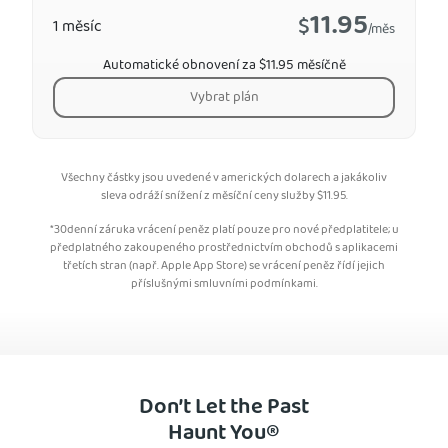
11.95
$
1 měsíc
/měs
Automatické obnovení za $11.95 měsíčně
Vybrat plán
Všechny částky jsou uvedené v amerických dolarech a jakákoliv
sleva odráží snížení z měsíční ceny služby
$
11.95
.
*30denní záruka vrácení peněz platí pouze pro nové předplatitele; u
předplatného zakoupeného prostřednictvím obchodů s aplikacemi
třetích stran (např. Apple App Store) se vrácení peněz řídí jejich
příslušnými smluvními podmínkami.
Don’t Let the Past
Haunt You®