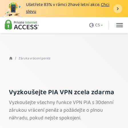
Ušetřete
83%
v rámci žhavé letní akce.
Chci
slevu
Co je to VPN
CS
Proč PIA
Ceník
Výhody VPN
Záruka vrácení peněz
Stažení VPN
Servery VPN
Blog
Vyzkoušejte PIA VPN zcela zdarma
Podpora
Vyzkoušejte všechny funkce VPN PIA s 30denní
zárukou vrácení peněz a požádejte o plnou
Přihlášení
náhradu, pokud nejste spokojeni.