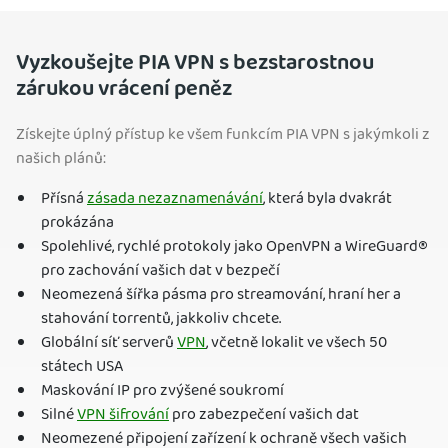
Vyzkoušejte PIA VPN s bezstarostnou
zárukou vrácení peněz
Získejte úplný přístup ke všem funkcím PIA VPN s jakýmkoli z
našich plánů:
Přísná
zásada nezaznamenávání
, která byla dvakrát
prokázána
Spolehlivé, rychlé protokoly jako OpenVPN a WireGuard®️
pro zachování vašich dat v bezpečí
Neomezená šířka pásma pro streamování, hraní her a
stahování torrentů, jakkoliv chcete.
Globální síť serverů
VPN
, včetně lokalit ve všech 50
státech USA
Maskování IP pro zvýšené soukromí
Silné
VPN šifrování
pro zabezpečení vašich dat
Neomezené připojení zařízení k ochraně všech vašich