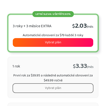
LETNÍ SLEVA: UŠETŘÍTE 83%
2.03
$
3 roky + 3 měsíce EXTRA
/měs
Automatické obnovení za $79 každé 3 roky
Vybrat plán
3.33
$
1 rok
/měs
První rok za $39.95 a následně automatické obnovení za
$49.99 ročně
Vybrat plán