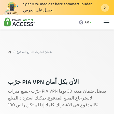
Spar
83%
med det hete sommertilbudet.
احصل على العرض
ما هو الـ VPN
AR
لماذا تختار PIA
الأسعار
فوائد VPN
ضمان استرداد المبلغ المدفوع
تحميل VPN
خوادم VPN
المدونة
جرّب PIA VPN الآن بكل أمان
الدعم
جرّب جميع ميزات PIA VPN بفضل ضمان مدته 30 يوما
لاسترجاع المبلغ المدفوع. يمكنك استرداد المبلغ
تسجيل الدخول
المدفوع في الاشتراك كاملا إذا لم تكن راض 100%.