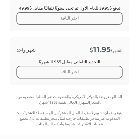
تدفع $39.95 للعام الأول ثم تجدد سنويًا تلقائيًا مقابل $49.99
اختر الباقة
11.95
$
شهر واحد
/الشهر
التجديد التلقائي مقابل $11.95 شهريًا
اختر الباقة
المبالغ معروضة بالدولار الأمريكي، والخصومات تعي المبلغ المخصوم من
شهريًا.
السعر الشهري الحالي بقيمة
$
11.95
*يتوفر ضمان 30 يوم لاسترداد المال للمشتركين الجدد فقط؛ للاشتراكات
المدفوعة عبر متاجر تطبيقات خارجية (مثل متجر تطبيقات أبل)، تخضع
عمليات الاسترداد لشروط وأحكام تلك المتاجر.