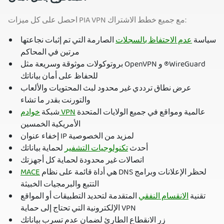
احصل على كل ميزات PIA VPN مع جميع خطط الاشتراك:
سياسة
عدم الاحتفاظ بالسجلات
الصارمة التي تم إثبات نجاعتها
مرتين في المحاكم
بروتوكولات موثوقة وسريعة مثل OpenVPN و ®WireGuard
للحفاظ على أمان بياناتك
عرض نطاق ترددي غير محدود لبث المحتويات والألعاب
والتورنت بقدر ما تشاء
عالمية ومواقع في جميع الولايات المتحدة
خوادم VPN
شبكة
الأمريكية الخمسين
إخفاء عنوان IP لمزيد من الخصوصية
أحدث
تكنولوجيات التشفير
لحماية بياناتك
اتصالات غير محدودة لحماية كل أجهزتك
هي أداة قائمة على نظام DNS لحظر الإعلانات وبرامج
MACE
التتبع والبرمجيات الخبيثة
تقنية
الانقسام النفقي
المتقدمة لتحديد التطبيقات أو المواقع
الإلكترونية التي تحتاج إلى حماية VPN
زر الانقطاع الطارئ لضمان عدم تسرب بياناتك