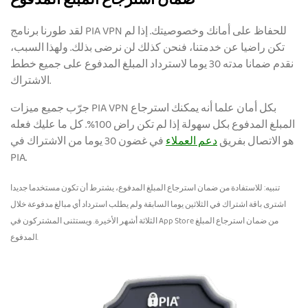
ضمان استرجاع المبلغ المدفوع
لقد طورنا برنامج PIA VPN للحفاظ على أمانك وخصوصيتك. إذا لم
تكن راضيا عن خدمتنا، فنحن كذلك لن نرضى بذلك. ولهذا السبب،
نقدم ضمانا مدته 30 يوما لاسترداد المبلغ المدفوع على جميع خطط
الاشتراك.
جرّب جميع ميزات PIA VPN بكل أمان علما أنه يمكنك استرجاع
المبلغ المدفوع بكل سهولة إذا لم تكن راض 100%. كل ما عليك فعله
هو الاتصال بفريق
دعم العملاء
في غضون 30 يوما من الاشتراك في
PIA.
تنبيه: للاستفادة من ضمان استرجاع المبلغ المدفوع، يشترط أن تكون مستخدما جديدا
اشترى باقة اشتراك في الثلاثين يوما السابقة ولم يطلب استرداد أي مبالغ مدفوعة خلال
الثلاثة أشهر الأخيرة. ويستثنى المشتركون في App Store من ضمان استرجاع المبلغ
المدفوع.