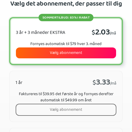
Vælg det abonnement, der passer til dig
SOMMERTILBUD: 83% I RABAT
2.03
$
3 år + 3 måneder EKSTRA
/må
Fornyes automatisk til $79 hver 3. måned
Vælg abonnement
3.33
$
1 år
/må
Faktureres til $39.95 det første år og fornyes derefter
automatisk til $49.99 om året
Vælg abonnement