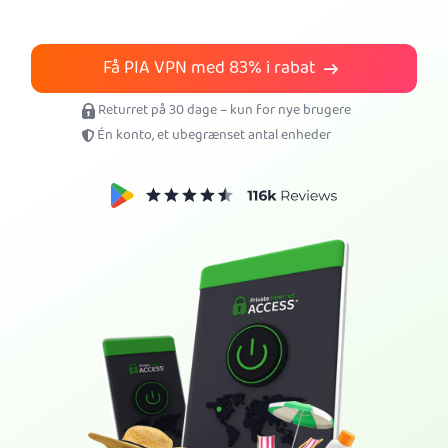
Få PIA VPN
Få PIA VPN med
83%
i rabat
Returret på 30 dage – kun for nye brugere
Én konto, et ubegrænset antal enheder