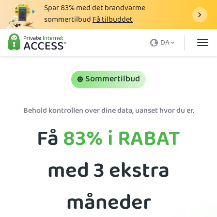
Spar
83%
med det brandvarme
sommertilbud
Få tilbuddet
Hvad er en VPN
DA
Hvorfor PIA
Priser
Sommertilbud
VPN-fordele
Behold kontrollen over dine data, uanset hvor du er.
Download en VPN
Få
83%
i RABAT
VPN-server
Blog
med 3 ekstra
Support
Log ind
måneder