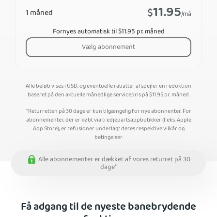
11.95
$
1 måned
/må
Fornyes automatisk til $11.95 pr. måned
Vælg abonnement
Alle beløb vises i USD, og eventuelle rabatter afspejler en reduktion
baseret på den aktuelle månedlige servicepris på
$
11.95
pr. måned.
*Returretten på 30 dage er kun tilgængelig for nye abonnenter. For
abonnementer, der er købt via tredjepartsappbutikker (f.eks. Apple
App Store), er refusioner underlagt deres respektive vilkår og
betingelser.
Alle abonnementer er dækket af vores returret på 30
dage*
Få adgang til de nyeste banebrydende