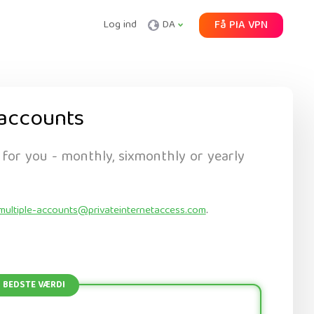
Log ind
DA
Få PIA VPN
accounts
 for you - monthly, sixmonthly or yearly
multiple-accounts@privateinternetaccess.com
.