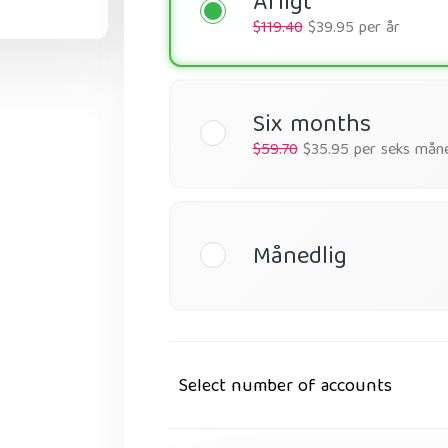
Årligt
$119.40
$39.95 per år
Six months
$59.70
$35.95 per seks mån
Månedlig
Select number of accounts