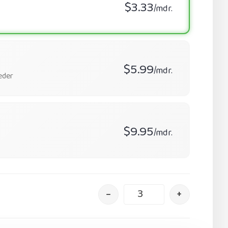
$3.33
/mdr.
$5.99
/mdr.
eder
$9.95
/mdr.
–
+