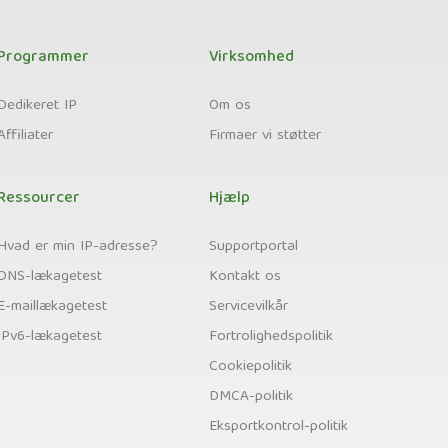
Programmer
Virksomhed
Dedikeret IP
Om os
Affiliater
Firmaer vi støtter
Ressourcer
Hjælp
Hvad er min IP-adresse?
Supportportal
DNS-lækagetest
Kontakt os
E-maillækagetest
Servicevilkår
IPv6-lækagetest
Fortrolighedspolitik
Cookiepolitik
DMCA-politik
Eksportkontrol-politik