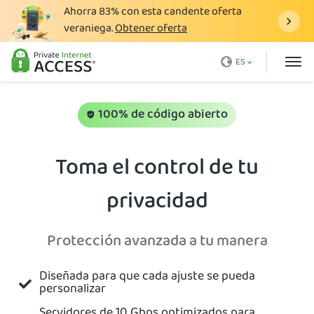
Ahorra
83%
con esta candente oferta
veraniega.
Obtener oferta
¿Qué es una VPN?
ES
¿Por qué PIA?
Precio
100% de código abierto
Ventajas VPN
Toma el control de tu
Descargar VPN
privacidad
Servidor VPN
Blog
Protección avanzada a tu manera
Asistencia
Diseñada para que cada ajuste se pueda
Inicio de sesión
personalizar
Servidores de 10 Gbps optimizados para