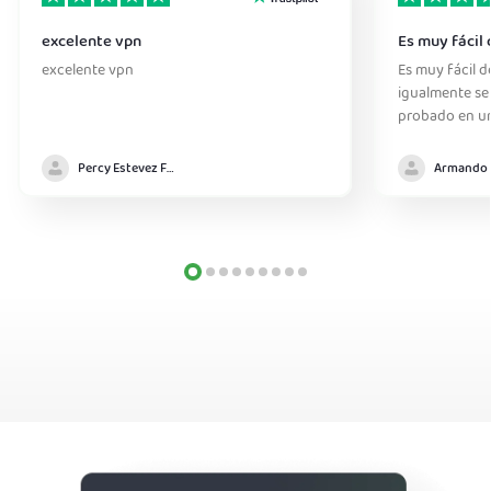
excelente vpn
Es muy fácil 
excelente vpn
Es muy fácil de
igualmente sen
probado en un
Percy Estevez Fuentes