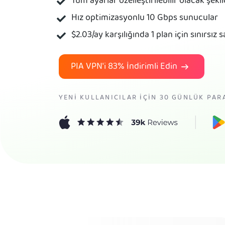
Tüm ayarlar özelleştirilebilir olacak şeki
Hız optimizasyonlu 10 Gbps sunucular
$2.03
/ay karşılığında 1 plan için sınırsız 
PIA VPN'i
83%
İndirimli Edin
YENI KULLANICILAR IÇIN 30 GÜNLÜK PAR