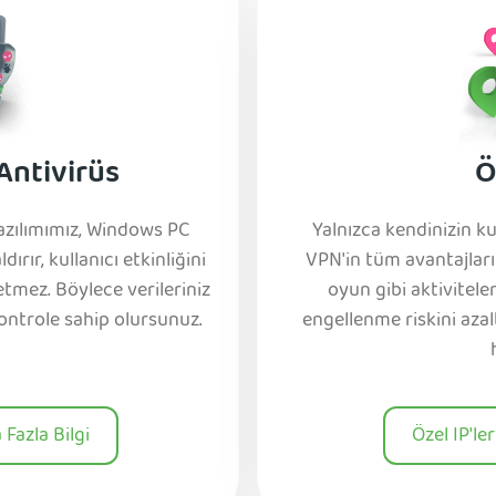
 Antivirüs
Ö
yazılımımız, Windows PC
Yalnızca kendinizin ku
dırır, kullanıcı etkinliğini
VPN'in tüm avantajları
etmez. Böylece verileriniz
oyun gibi aktivitel
 kontrole sahip olursunuz.
engellenme riskini azal
Fazla Bilgi
Özel IP'le