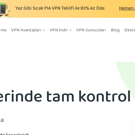
Yaz Gibi Sıcak PIA VPN Teklifi ile
83%
Az Öde
Hemen 
ırma
VPN Avantajları
VPN İndir
VPN Sunucuları
Blog
Dest
zerinde tam kontrol
ma