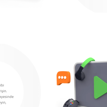
ibi
işin.
sayesinde
eyin,