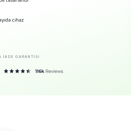
lde tasarlandı
sayıda cihaz
A İADE GARANTISI