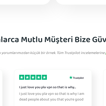
larca Mutlu Müşteri Bize Gü
cı yorumlarımızdan küçük bir örnek. Tüm Trustpilot incelemelerine
I just love you pla vpn so that is why…
I just love you pla vpn so that is why I am
dead people about you that you’re good