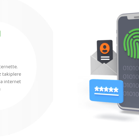
ı
ternette.
z takiplere
la internet
ı