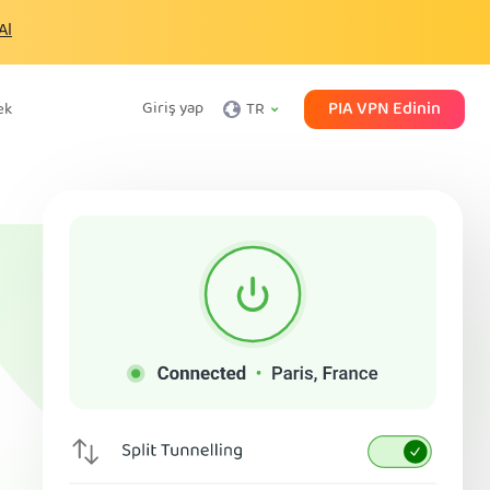
Al
PIA VPN Edinin
Giriş yap
ek
TR