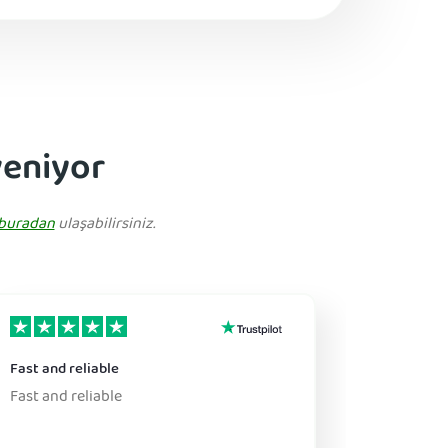
veniyor
buradan
ulaşabilirsiniz.
Fast and reliable
If they k
Fast and reliable
If they k
be a rep
changes.