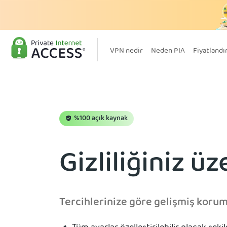
VPN nedir
Neden PIA
Fiyatland
%100 açık kaynak
Gizliliğiniz ü
Tercihlerinize göre gelişmiş koru