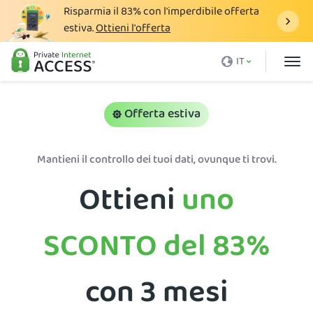
Risparmia il
83%
con l'imperdibile offerta
estiva.
Ottieni l'offerta
Cos'è una VPN
IT
Perché PIA
Prezzi
Offerta estiva
Vantaggi VPN
Mantieni il controllo dei tuoi dati, ovunque ti trovi.
Download VPN
Ottieni
uno
Server VPN
Blog
SCONTO del
83%
Assistenza
Accedi
con 3 mesi