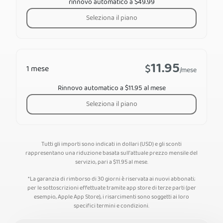
rinnovo automatico a $49.99
Seleziona il piano
11.95
$
1 mese
/mese
Rinnovo automatico a $11.95 al mese
Seleziona il piano
Tutti gli importi sono indicati in dollari (USD) e gli sconti
rappresentano una riduzione basata sull'attuale prezzo mensile del
servizio, pari a
$
11.95
al mese.
*La garanzia di rimborso di 30 giorni è riservata ai nuovi abbonati;
per le sottoscrizioni effettuate tramite app store di terze parti (per
esempio, Apple App Store), i risarcimenti sono soggetti ai loro
specifici termini e condizioni.