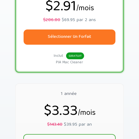
$2.91
/mois
$286.80
$69.95 par 2 ans
Sélectionner Un Forfait
Inclut
GRATUIT
PIA Mac Cleaner
1 année
$3.33
/mois
$143.40
$39.95 par an