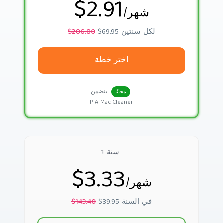
$2.91
/شهر
$69.95 لكل سنتين
$286.80
اختر خطة
يتضمن
مجانًا
PIA Mac Cleaner
1 سنة
$3.33
/شهر
$39.95 في السنة
$143.40