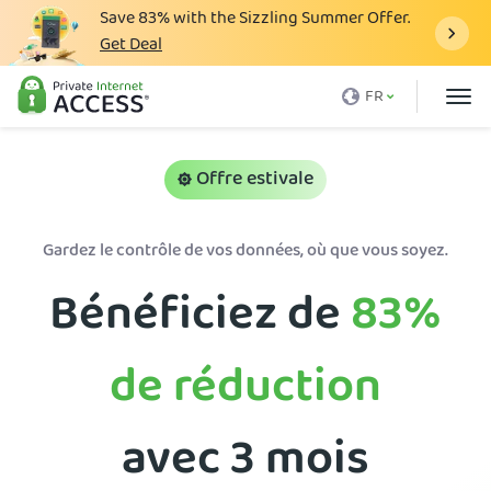
Save
83%
with the Sizzling Summer Offer.
Get Deal
Qu'est-ce qu'un VPN
FR
Avec PIA
Tarification
Offre estivale
Avantages du VPN
Gardez le contrôle de vos données, où que vous soyez.
Télécharger le VPN
Bénéficiez de
83%
Serveur VPN
Blog
de réduction
Support client
Connexion
avec 3 mois