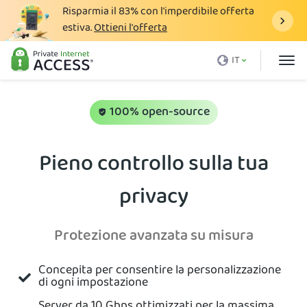
Risparmia il
83%
con l'imperdibile offerta
estiva.
Ottieni l'offerta
Cos'è una VPN
IT
Perché PIA
Prezzi
100% open-source
Vantaggi VPN
Pieno controllo sulla tua
Download VPN
privacy
Server VPN
Blog
Protezione avanzata su misura
Assistenza
Concepita per consentire la personalizzazione
Accedi
di ogni impostazione
Server da 10 Gbps ottimizzati per la massima