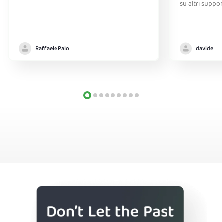
su altri suppo
Raffaele Palomba
davide