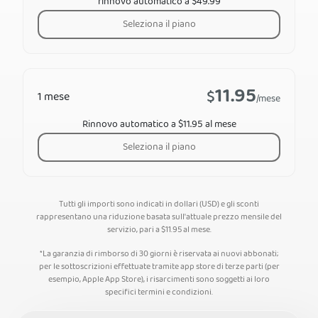
rinnovo automatico a $49.99
Seleziona il piano
11.95
$
1 mese
/mese
Rinnovo automatico a $11.95 al mese
Seleziona il piano
Tutti gli importi sono indicati in dollari (USD) e gli sconti
rappresentano una riduzione basata sull'attuale prezzo mensile del
servizio, pari a
$
11.95
al mese.
*La garanzia di rimborso di 30 giorni è riservata ai nuovi abbonati;
per le sottoscrizioni effettuate tramite app store di terze parti (per
esempio, Apple App Store), i risarcimenti sono soggetti ai loro
specifici termini e condizioni.