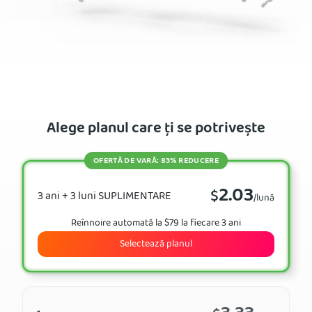
Alege planul care ți se potrivește
OFERTĂ DE VARĂ: 83% REDUCERE
2.03
$
3 ani + 3 luni SUPLIMENTARE
/lună
Reînnoire automată la $79 la fiecare 3 ani
Selectează planul