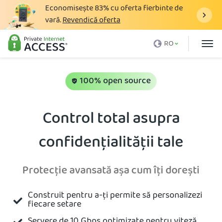
Economisește
83%
cu oferta fierbinte de
vară.
Revendică oferta
Ce este un VPN
RO
De ce PIA
Tarifare
100% open source
Avantaje VPN
Control total asupra
Descarcă VPN
confidențialității tale
Servere VPN
Blog
Protecție avansată așa cum îți dorești
Suport
Construit pentru a-ți permite să personalizezi
Autentificare
fiecare setare
Servere de 10 Gbps optimizate pentru viteză