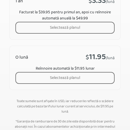
3.33
$
1 an
/lună
Facturat la $39.95 pentru primul an, apoi cu reînnoire
automată anuală la $49.99
Selectează planul
11.95
$
O lună
/lună
Reînnoire automată la $11.95 lunar
Selectează planul
Toate sumele sunt afișate în USD, iar reducerile reflectă o scădere
calculată pe baza tarifului lunar curent al serviciului, de
$
11.95
pe
lună.
*Garanția de rambursare de 30 de zile este disponibilă doar pentru
abonații noi. În cazul abonamentelor achiziționate prin intermediul