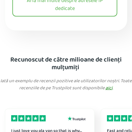
Află mai multe despre adresele IP
dedicate
Recunoscut de către milioane de clienți
mulțumiți
Iată un exemplu de recenzii pozitive ale utilizatorilor noștri. Toate
recenziile de pe Trustpilot sunt disponibile
aici
.
I just love you pla vpn so that is why…
Fast and reli