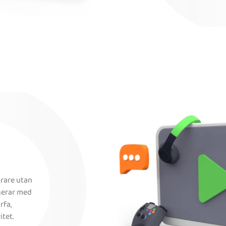
krare utan
gerar med
rfa,
tet.