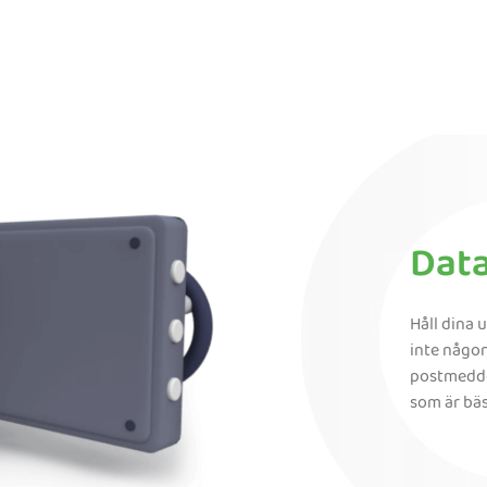
Dat
Håll dina 
inte någo
postmeddel
som är bäst