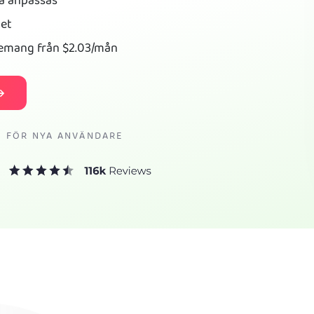
na anpassas
het
nemang från
$2.03
/mån
I FÖR NYA ANVÄNDARE