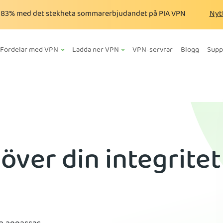
a
83%
med det stekheta sommarerbjudandet på PIA VPN
Nyt
Fördelar med VPN
Ladda ner VPN
VPN-servrar
Blogg
Supp
 över din integritet