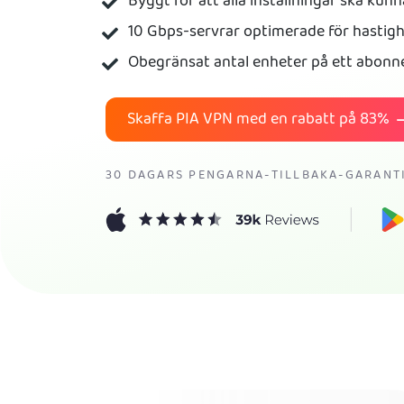
Byggt för att alla inställningar ska kun
10 Gbps-servrar optimerade för hastig
Obegränsat antal enheter på ett abon
Skaffa PIA VPN med en rabatt på
83%
30 DAGARS PENGARNA-TILLBAKA-GARANT