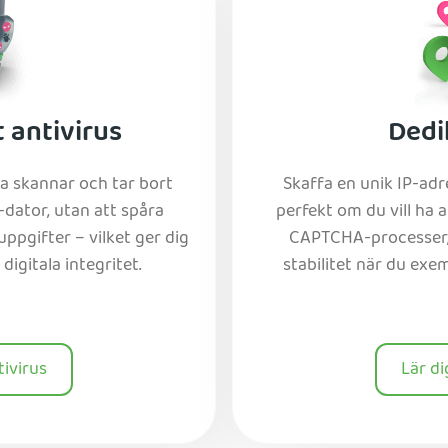
 antivirus
Dedi
 skannar och tar bort
Skaffa en unik IP-ad
dator, utan att spåra
perfekt om du vill ha 
ppgifter – vilket ger dig
CAPTCHA-processer, 
digitala integritet.
stabilitet när du exe
tivirus
Lär d