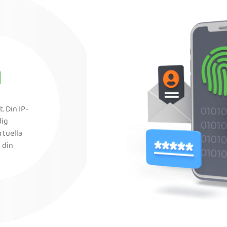
d
. Din IP-
dig
rtuella
 din