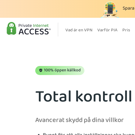
Spar
Vad är en VPN
Varför PIA
Pris
100% öppen källkod
Total kontroll
Avancerat skydd på dina villkor