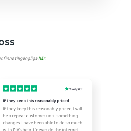
 oss
t finns tillgängliga
här
.
If they keep this reasonably priced
Great ser
If they keep this reasonably priced, I will
Sure, this
be a repeat customer until something
this is a great pr
changes. I have been able to do so much
don't ne
with PIA's help. I "never do the internet
figure it