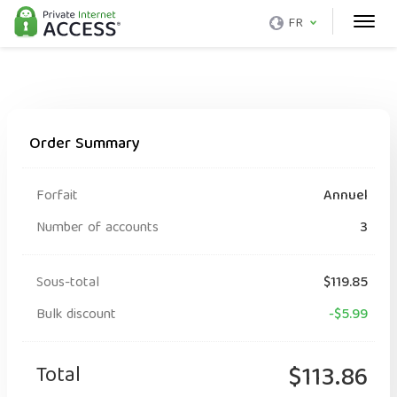
FR
Order Summary
Forfait
Annuel
Number of accounts
3
Sous-total
$119.85
Bulk discount
-$5.99
Total
$113.86