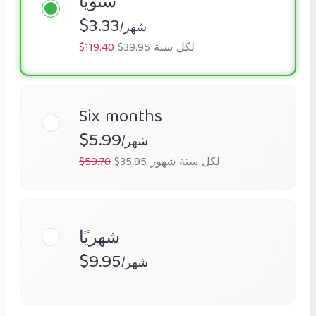
سنويًا
$3.33
/شهر
$39.95 لكل سنة
$119.40
Six months
$5.99
/شهر
$35.95 لكل ستة شهور
$59.70
شهريًا
$9.95
/شهر