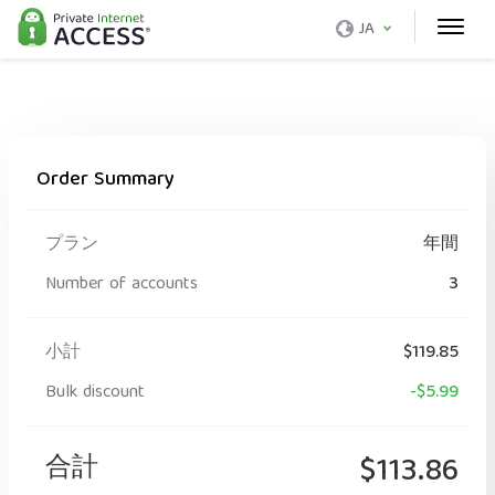
JA
Order Summary
プラン
年間
Number of accounts
3
小計
$119.85
Bulk discount
-$5.99
合計
$113.86