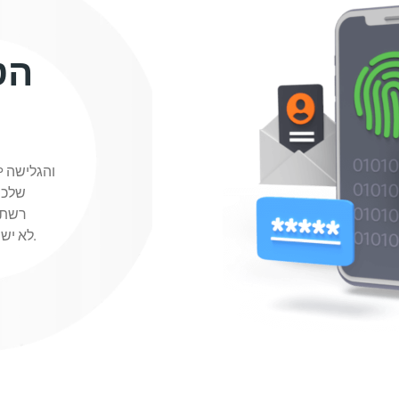
שלכם
וירטואלית) של PIA לא ישמור פרטי משתמשים - לעולם.