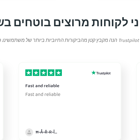
Fast and reliable
Fast and reliable
Ħ~Å~Ř~R~Î~ẞ👻