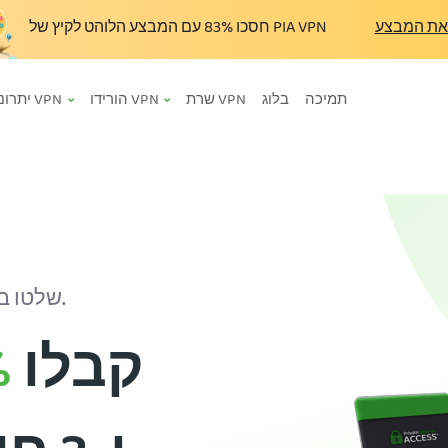
את המבצע
עם המבצע הלוהט לקיץ של PIA VPN
חסכו
83%
תמיכה
בלוג
שרת VPN
הורידו VPN
יתרונות VPN
שלטו במידע האישי שלכם, מכל מקום בעולם.
קבלו
%