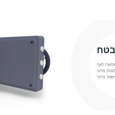
בטח
אפשרו לאף
נות, פרטי