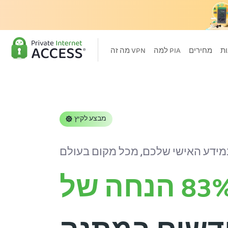
מחירים
למה PIA
מה זה VPN
מבצע לקיץ
83
הנחה של