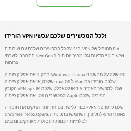
הורידו VPN לכל המכשירים שלכם עכשיו!
הגנו על כל המכשירים שלכם עם שירות ה-VPN המוביל של PIA.
התחברו לשרתי NextGen ב-50 מדינות וגלו מהירויות חיבור VPN
גבוהות.
התקינו את אפליקציות ה-Windows ו- Linux שלנו על מחשב ה-PC
שלכם, או את אפליקציית ה- macOS ל-Mac שלכם. הורידו את
הקובץ VPN .apk שלנו למכשיר האנדרואיד או לטאבלט שלכם, או
את אפליקציית ה-iOS למכשירי ה-Apple הניידים שלכם.
עבור גלישה בטוחה יותר, התקינו את תוסף ה-VPN שלנו לדפדפני
Chrome,Firefox,Opera. לחלופין, השתמשו בתכונת ה-Smart DNS
לטלויזיות חכמות, קונסולות משחקים, ונתבים.