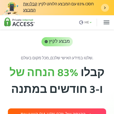
חסכו
83%
עם המבצע הלוהט לקיץ.
קבלו את
המבצע
מה זה VPN
HE
למה PIA
מחירים
מבצע לקיץ
יתרונות VPN
שלטו במידע האישי שלכם, מכל מקום בעולם.
הורידו VPN
קבלו
83%
הנחה של
שרת VPN
בלוג
ו-3 חודשים במתנה
תמיכה
התחברות