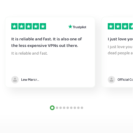
It is reliable and fast. It is also one of
I just love y
the less expensive VPNs out there.
I just love you
dead people a
It is reliable and fast.
Lew Marcrum