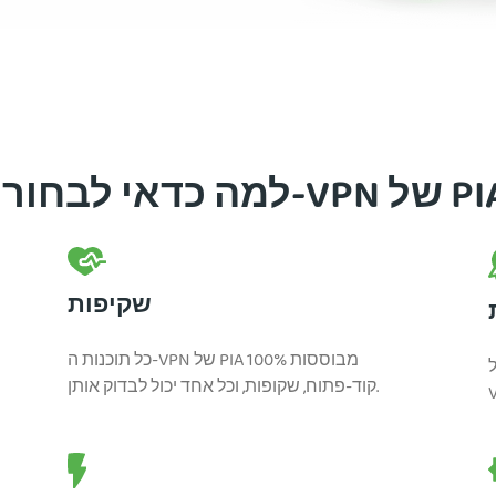
חור ב-VPN של PIA?
שקיפות
כל תוכנות ה-VPN של PIA מבוססות 100%
 10+ שנות ניסיון בפיתוח ואספקת שירות
קוד-פתוח, שקופות, וכל אחד יכול לבדוק אותן.
נ