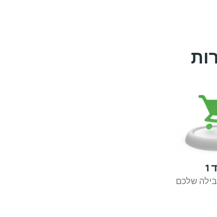
ות
1
בילה שלכם