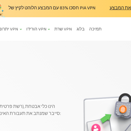
את המבצע
עם המבצע הלוהט לקיץ של PIA VPN
חסכו
83%
תמיכה
בלוג
שרת VPN
הורידו VPN
יתרונות VPN
סייבר שמנתב את תעבורת האינטרנט שלכם דרך מנהרה מוצפנת, ובכך מאפשר לכם: