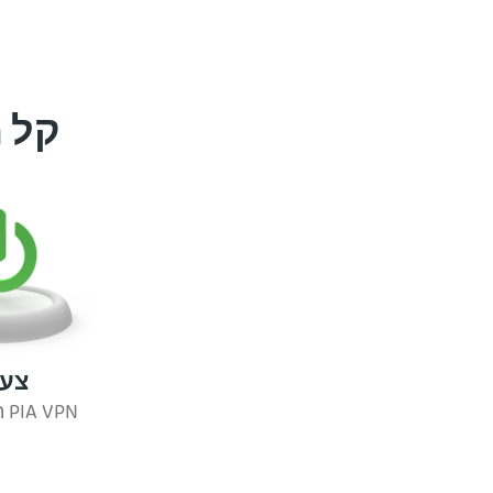
קל 
צעד
הפעילו את PIA VPN