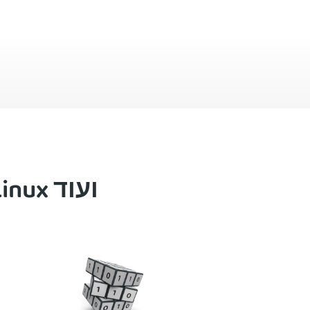
כל מה שאתם צריכים מ-VPN ייעודי ל-Linux ועוד