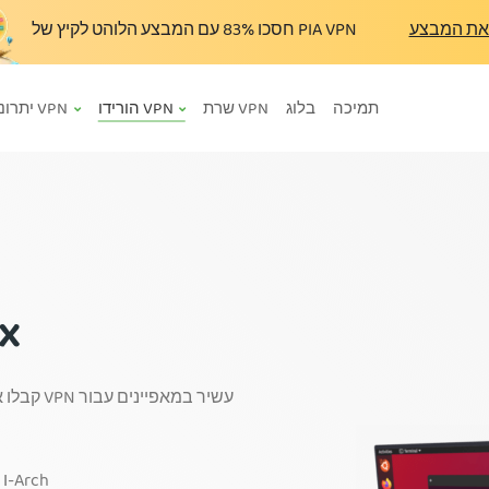
את המבצע
עם המבצע הלוהט לקיץ של PIA VPN
חסכו
83%
תמיכה
בלוג
שרת VPN
הורידו VPN
יתרונות VPN
הור
קבלו את 
GUI התואם ל-Ubuntu, Mint, Debian, Fedora ו-Arch