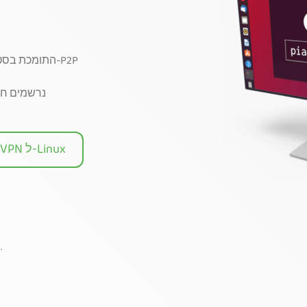
תשתית מהירה של 10-Gbps התומכת בסטרימינג, גיימינג ו-P2P
נרשמים חדשים מקבלים 
הורידוVPN ל-Linux
*דורש 