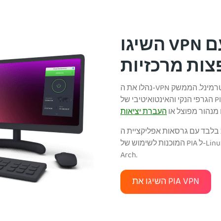
השיגו VPN עם GUI מלא של Linux
ות מרכזיות
נהלו את ה-VPN שלכם בקלות, ללא צורך בלמידת אינספור פקודות טרמינל. הממשק
הגרפי הנקי והאינטואיטיבי של PIA מקל על התחברות, החלפת שרתים, שינוי פרוטוקולים
מנהור מפוצל או
העברת יציאות
ד עם גרסאות אפליקציית ה-VPN
המוכנות לשימוש של PIA ל-Linux. אלה מיועדות ל-Ubuntu ,Mint ,Debian ,Fedora ו-
Arch.
השיגו את PIA VPN