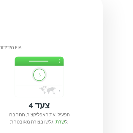
קבלו הגנת פרטיות חזקה להפצת ה-Linux המועדפת עליכם באמצעות ה-GUI הידידותי של PIA
צעד 4
הפעילו את האפליקציה, התחברו
וגלשו בצורה מאובטחת.
ל
שרת