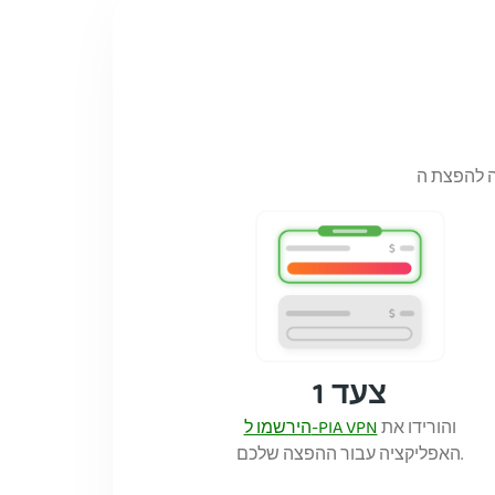
צעד 1
והורידו את
הירשמו ל-PIA VPN
האפליקציה עבור ההפצה שלכם.