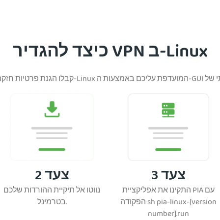
כיצד להגדיר VPN ב-Linux
צעד 3
צעד 2
התקינו את אפליקציית PIA עם
נווטו אל תיקיית ההורדות שלכם
הפקודה sh pia-linux-[version
בטרמינל.
number].run