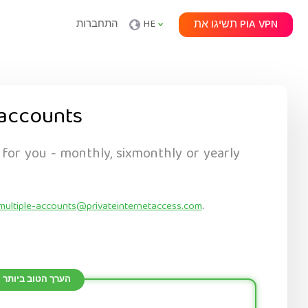
תשיגו את PIA VPN
HE
התחברות
accounts
 for you - monthly, sixmonthly or yearly
multiple-accounts@privateinternetaccess.com
.