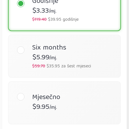
Godišnje
$3.33
/mj.
$119.40
$39.95 godišnje
Six months
$5.99
/mj.
$59.70
$35.95 za šest mjeseci
Mjesečno
$9.95
/mj.