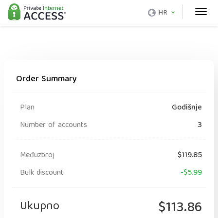
HR
Order Summary
Plan
Godišnje
Number of accounts
3
Međuzbroj
$119.85
Bulk discount
-$5.99
Ukupno
$113.86