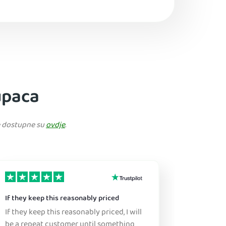
kupaca
je dostupne su
ovdje
.
If they keep this reasonably priced
Great ser
If they keep this reasonably priced, I will
Sure, this
be a repeat customer until something
this is a great pr