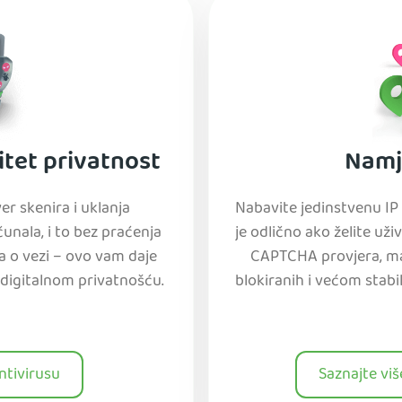
itet privatnost
Namj
er skenira i uklanja
Nabavite jedinstvenu IP 
unala, i to bez praćenja
je odlično ako želite už
ka o vezi – ovo vam daje
CAPTCHA provjera, man
digitalnom privatnošću.
blokiranih i većom stabi
ntivirusu
Saznajte vi