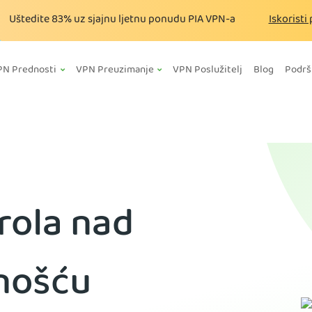
Uštedite
83%
uz sjajnu ljetnu ponudu PIA VPN-a
Iskorist
PN Prednosti
VPN Preuzimanje
VPN Poslužitelj
Blog
Podrš
rola nad
nošću