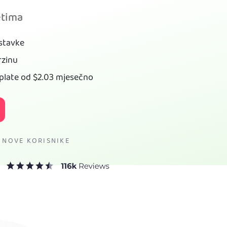
etima
stavke
rzinu
tplate od
$2.03
mjesečno
 NOVE KORISNIKE