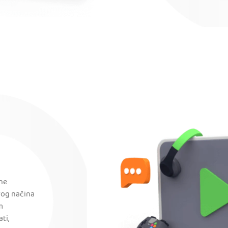
ene
vog načina
m
ti,