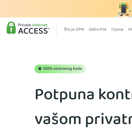
Što je VPN
Zašto PIA
Cijena
V
100% otvorenog koda
Potpuna kont
vašom privat