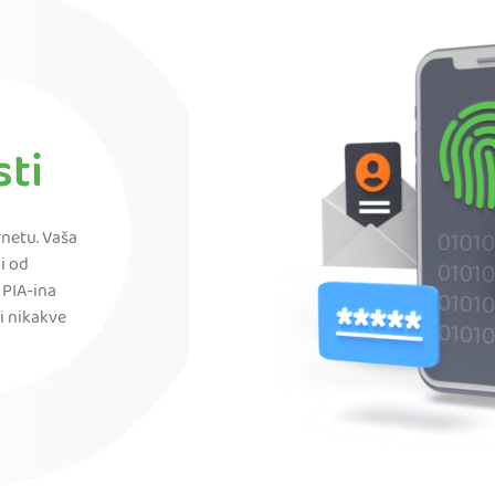
sti
rnetu. Vaša
ni od
 PIA-ina
i nikakve