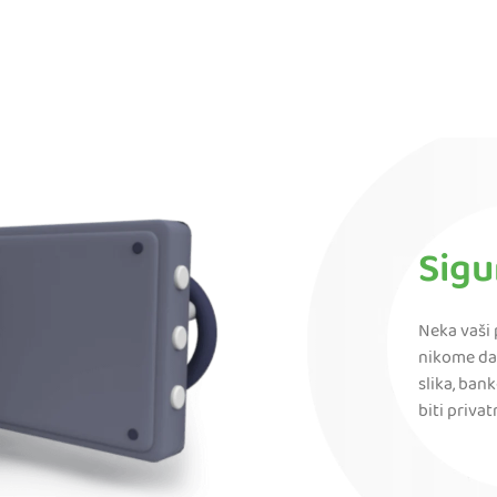
Sigu
Neka vaši 
nikome da
slika, ban
biti privat