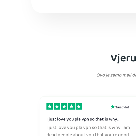
Vjeru
Ovo je samo mali di
I just love you pla vpn so that is why…
I just love you pla vpn so that is why I am
dead people about you that you’re good