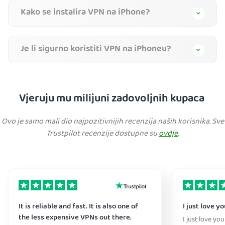
Kako se instalira VPN na iPhone?
Je li sigurno koristiti VPN na iPhoneu?
Vjeruju mu milijuni zadovoljnih kupaca
Ovo je samo mali dio najpozitivnijih recenzija naših korisnika. Sve
Trustpilot recenzije dostupne su
ovdje
.
It is reliable and fast. It is also one of
I just love y
the less expensive VPNs out there.
I just love yo