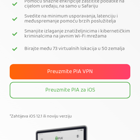
Pomoću snažne enkripcije zaštitite podatke na
cijelom uređaju, na samo u Safariju
Preuzmite PIA VPN
Svedite na minimum usporavanja, latenciju i
međuspremanje pomoću brzih poslužitelja
Smanjite izlaganje znatiželjnicima i kibernetičkim
kriminalcima na javnim Wi-Fi mrežama
Birajte među 73 virtualnih lokacija u 50 zemalja
Preuzmite PIA VPN
Preuzmite PIA za iOS
*Zahtijeva iOS 12.1 ili noviju verziju