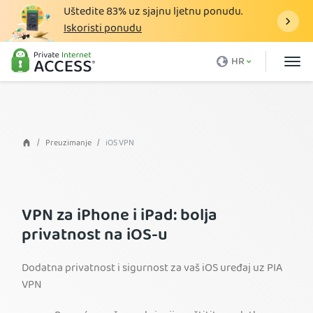
Uštedite
83%
uz sjajnu ljetnu ponudu.
Iskoristi ponudu
Što je VPN
HR
Zašto PIA
Cijena
VPN Prednosti
Preuzimanje
iOS VPN
VPN Preuzimanje
VPN Poslužitelj
VPN za iPhone i iPad: bolja
Blog
privatnost na iOS-u
Podrška
Dodatna privatnost i sigurnost za vaš iOS uređaj uz PIA
Prijava
VPN