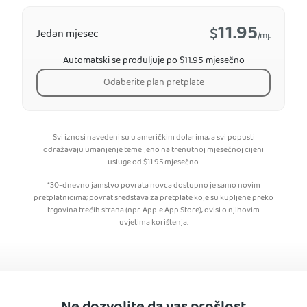
11.95
$
Jedan mjesec
/mj.
Automatski se produljuje po $11.95 mjesečno
Odaberite plan pretplate
Svi iznosi navedeni su u američkim dolarima, a svi popusti
odražavaju umanjenje temeljeno na trenutnoj mjesečnoj cijeni
usluge od
$
11.95
mjesečno.
*30-dnevno jamstvo povrata novca dostupno je samo novim
pretplatnicima; povrat sredstava za pretplate koje su kupljene preko
trgovina trećih strana (npr. Apple App Store), ovisi o njihovim
uvjetima korištenja.