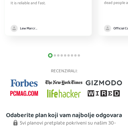
dead people a
It is reliable and fast.
Lew Marcrum
RECENZIRALI:
Odaberite plan koji vam najbolje odgovara
Svi planovi pretplate pokriveni su našim 30-