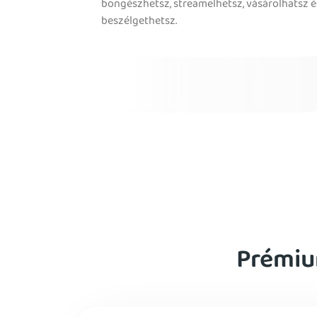
böngészhetsz, streamelhetsz, vásárolhatsz é
beszélgethetsz.
Prémiu