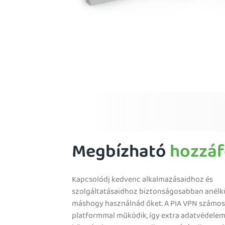
Megbízható
hozzáf
Kapcsolódj kedvenc alkalmazásaidhoz és
szolgáltatásaidhoz biztonságosabban anélkü
máshogy használnád őket. A PIA VPN számo
platformmal működik, így extra adatvédele