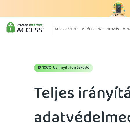
Mi az a VPN?
Miért a PIA
Árazás
VPN
100%-ban nyílt forráskódú
Teljes irányít
adatvédelmed