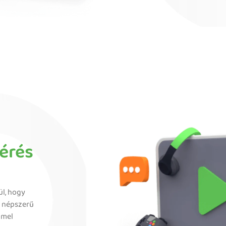
érés
l, hogy
s népszerű
mmel