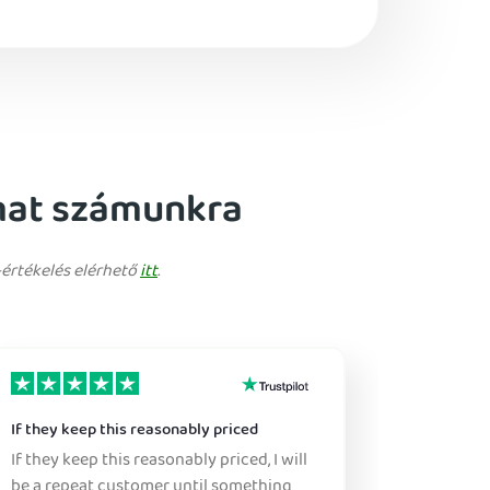
lmat számunkra
-értékelés elérhető
itt
.
If they keep this reasonably priced
Great ser
If they keep this reasonably priced, I will
Sure, this
be a repeat customer until something
this is a great pr