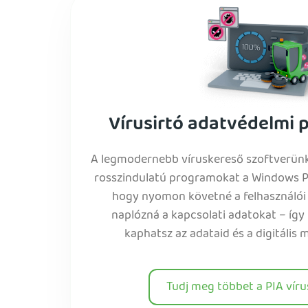
Vírusirtó adatvédelmi p
A legmodernebb víruskereső szoftverünk e
rosszindulatú programokat a Windows PC
hogy nyomon követné a felhasználói
naplózná a kapcsolati adatokat – így
kaphatsz az adataid és a digitális 
Tudj meg többet a PIA vírus