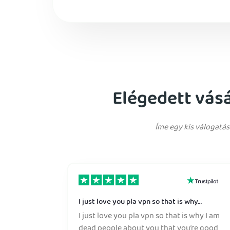
Elégedett vás
Íme egy kis válogatás
I just love you pla vpn so that is why…
I just love you pla vpn so that is why I am
dead people about you that you’re good