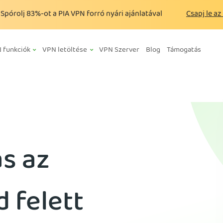
Spórolj
83%
-ot a PIA VPN forró nyári ajánlatával
Csapj le az
 funkciók
VPN letöltése
VPN Szerver
Blog
Támogatás
ás az
 felett