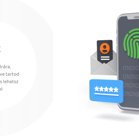
z
rára,
tve tartod
s lehetsz
ol