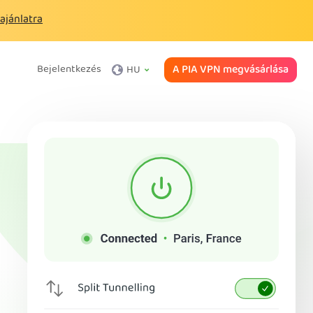
 ajánlatra
A PIA VPN megvásárlása
Bejelentkezés
HU