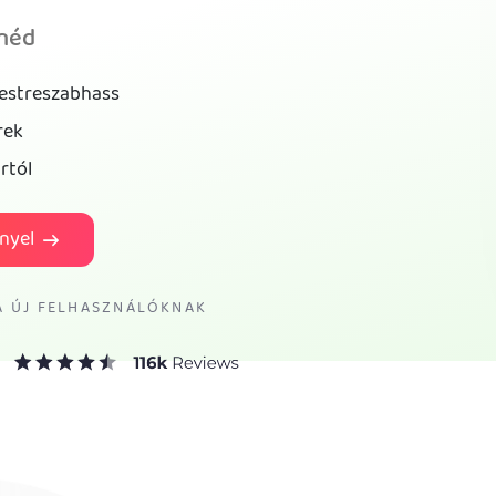
tnéd
testreszabhass
rek
rtól
nyel
A ÚJ FELHASZNÁLÓKNAK