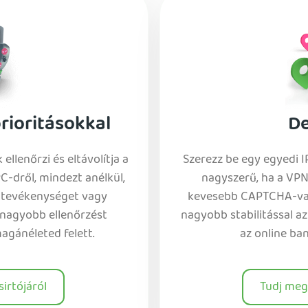
rioritásokkal
De
llenőrzi és eltávolítja a
Szerezz be egy egyedi I
-dről, mindezt anélkül,
nagyszerű, ha a VPN
 tevékenységet vagy
kevesebb CAPTCHA-val,
 nagyobb ellenőrzést
nagyobb stabilitással a
magánéleted felett.
az online ban
irtójáról
Tudj meg 