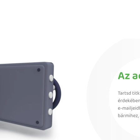
Az a
Tartsd tit
érdekében
e-mailjeid
bármihez,