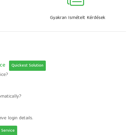
Gyakran Ismételt Kérdések
ice
Quickest Solution
ice?
omatically?
ive login details.
f Service