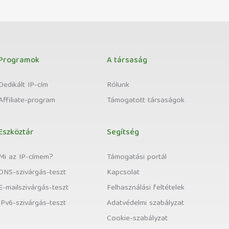
Programok
A társaság
Dedikált IP-cím
Rólunk
Affiliate-program
Támogatott társaságok
Eszköztár
Segítség
Mi az IP-címem?
Támogatási portál
DNS-szivárgás-teszt
Kapcsolat
E-mailszivárgás-teszt
Felhasználási feltételek
IPv6-szivárgás-teszt
Adatvédelmi szabályzat
Cookie-szabályzat