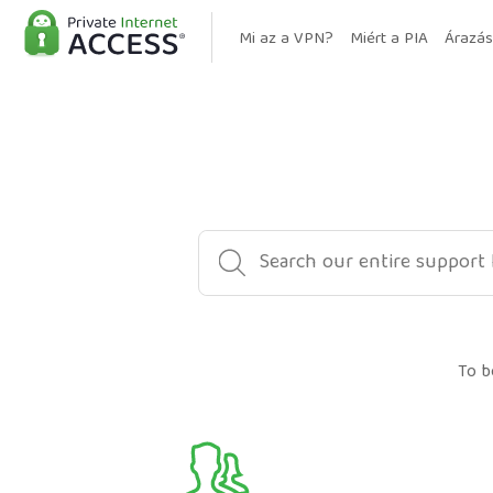
Mi az a VPN?
Miért a PIA
Árazás
To b