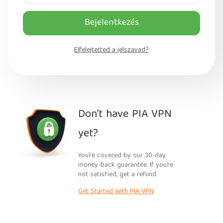
Bejelentkezés
Elfelejtetted a jelszavad?
Don’t have PIA VPN
yet?
You’re covered by our 30-day
money-back guarantee. If you’re
not satisfied, get a refund.
Get Started With PIA VPN