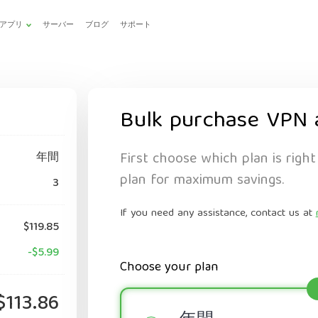
アプリ
サーバー
ブログ
サポート
Bulk purchase VPN 
First choose which plan is right
年間
plan for maximum savings.
3
If you need any assistance, contact us at
$119.85
-$5.99
Choose your plan
$113.86