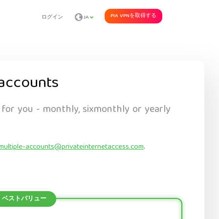
PIA VPNを取得する
ログイン
JA
accounts
 for you - monthly, sixmonthly or yearly
multiple-accounts@privateinternetaccess.com
.