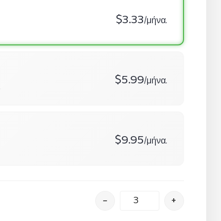
$3.33
/μήνα.
$5.99
/μήνα.
ς
$9.95
/μήνα.
–
+