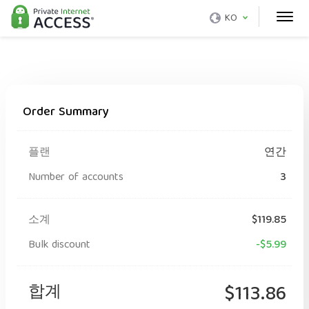
KO
Order Summary
플랜
연간
Number of accounts
3
소계
$119.85
Bulk discount
-$5.99
합계
$113.86