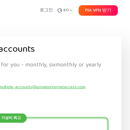
로그인
KO
PIA VPN 받기
accounts
 for you - monthly, sixmonthly or yearly
multiple-accounts@privateinternetaccess.com
.