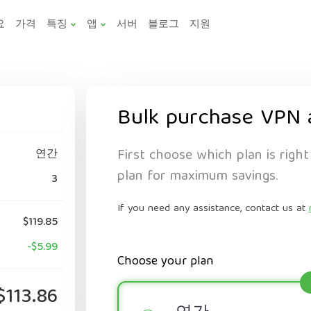
요
가격
특징
앱
서버
블로그
지원
Bulk purchase VPN 
First choose which plan is right
연간
plan for maximum savings.
3
If you need any assistance, contact us at
$119.85
-$5.99
Choose your plan
$113.86