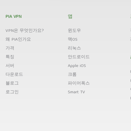
PIA VPN
앱
VPN은 무엇인가요?
윈도우
왜 PIA인가요
맥OS
가격
리눅스
특징
안드로이드
서버
Apple iOS
다운로드
크롬
블로그
파이어폭스
로그인
Smart TV