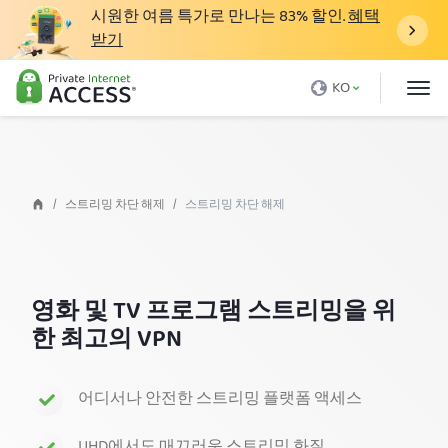
시원한 여름 특가로 만나는
83%
할인.
혜택
받기
VPN이란 무엇인가요
KO
왜 PIA인가요
가격
VPN 기능
스트리밍 차단 해제
스트리밍 차단 해제
VPN 다운로드
VPN 서버
영화 및 TV 프로그램 스트리밍을 위
블로그
한 최고의 VPN
지원
로그인
어디서나 안전한 스트리밍 플랫폼 액세스