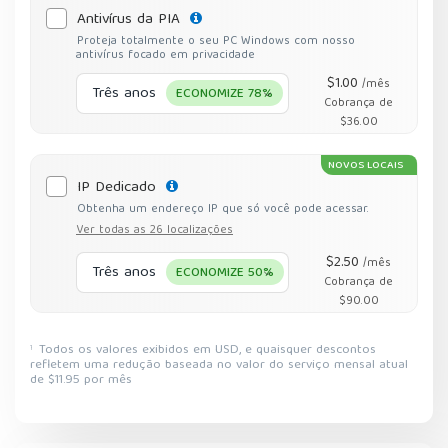
Antivírus da PIA
Proteja totalmente o seu PC Windows com nosso
antivírus focado em privacidade
$1.00
/mês
Três anos
ECONOMIZE 78%
Cobrança de
$36.00
NOVOS LOCAIS
IP Dedicado
Obtenha um endereço IP que só você pode acessar.
Ver todas as 26 localizações
$2.50
/mês
Três anos
ECONOMIZE 50%
Cobrança de
$90.00
Todos os valores exibidos em USD, e quaisquer descontos
1
refletem uma redução baseada no valor do serviço mensal atual
de $11.95 por mês