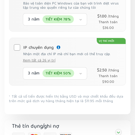
Bảo vệ toàn diện PC Windows của bạn với trình diệt virus
tập trung vào quyền riêng tư của chúng tôi
$1.00
/tháng
3 năm
TIẾT KIỆM 78%
Thanh toán
$36.00
VỊ TRÍ MỚI
IP chuyên dụng
Nhận một địa chỉ IP mà chỉ bạn mới có thể truy cập.
Xem tất cả 26 vị trí
$2.50
/tháng
3 năm
TIẾT KIỆM 50%
Thanh toán
$90.00
Tất cả số tiền được hiển thị bằng USD và mọi chiết khấu đều dựa
1
trên mức giá dịch vụ hàng tháng hiện tại là $11.95 mỗi tháng
Thẻ tín dụng/ghi nợ