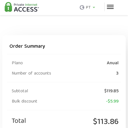
PT
Order Summary
Plano
Anual
Number of accounts
3
Subtotal
$119.85
Bulk discount
-$5.99
Total
$113.86