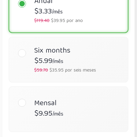
Anual
$3.33
/mês
$119.40
$39.95 por ano
Six months
$5.99
/mês
$59.70
$35.95 por seis meses
Mensal
$9.95
/mês