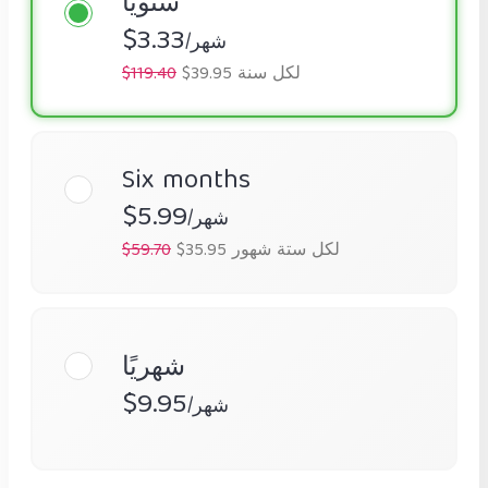
سنويًا
$3.33
/شهر
$39.95 لكل سنة
$119.40
Six months
$5.99
/شهر
$35.95 لكل ستة شهور
$59.70
شهريًا
$9.95
/شهر