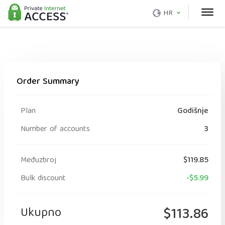
HR
Order Summary
Plan
Godišnje
Number of accounts
3
Međuzbroj
$119.85
Bulk discount
-$5.99
Ukupno
$113.86