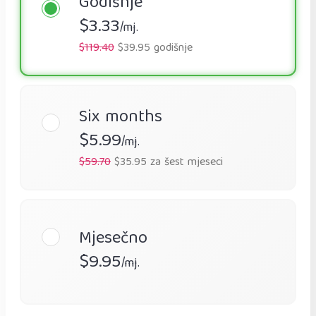
Godišnje
$3.33
/mj.
$119.40
$39.95 godišnje
Six months
$5.99
/mj.
$59.70
$35.95 za šest mjeseci
Mjesečno
$9.95
/mj.