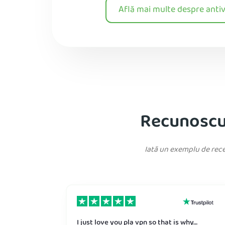
Află mai multe despre antiv
Recunoscut
Iată un exemplu de recen
I just love you pla vpn so that is why…