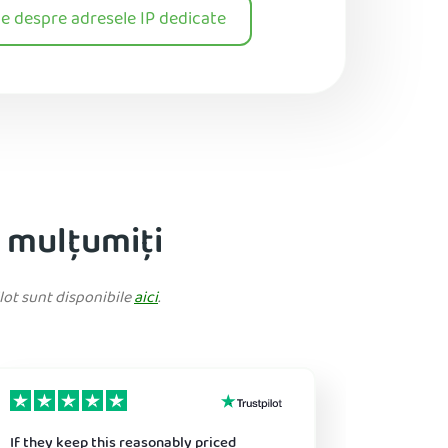
e despre adresele IP dedicate
i mulțumiți
ilot sunt disponibile
aici
.
If they keep this reasonably priced
Great ser