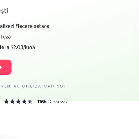
ști
lizezi fiecare setare
iteză
de la
$2.03
/lună
 PENTRU UTILIZATORII NOI