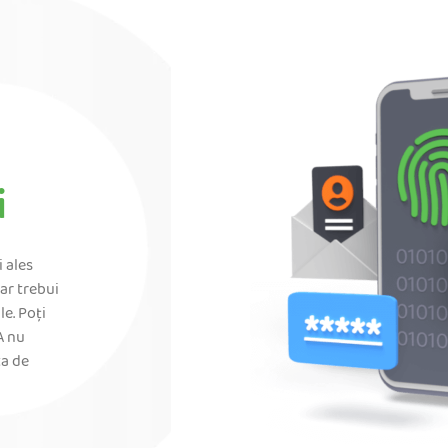
a
i
 ales
 ar trebui
le. Poți
A nu
ta de