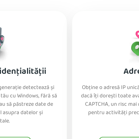
dențialității
Adr
generație detectează și
Obține o adresă IP unică 
tău cu Windows, fără să
dacă îți dorești toate a
sau să păstreze date de
CAPTCHA, un risc mai r
l asupra datelor și
pentru activități prec
tale.