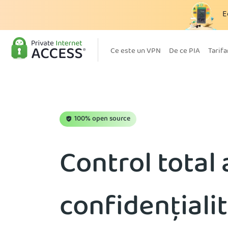
E
Ce este un VPN
De ce PIA
Tarifa
100% open source
Control total
confidențialit