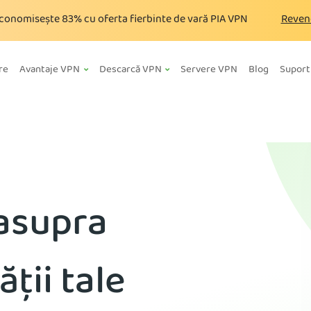
conomisește
83%
cu oferta fierbinte de vară PIA VPN
Reven
re
Avantaje VPN
Descarcă VPN
Servere VPN
Blog
Suport
 asupra
ății tale