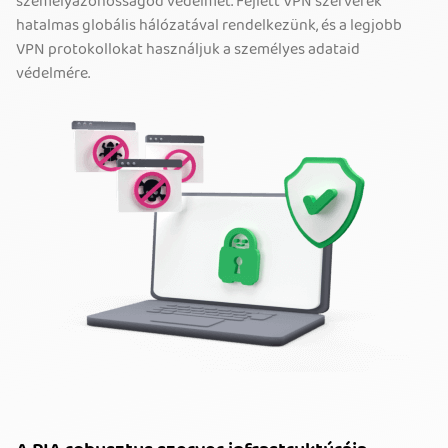
személyazonosságod védelmét. Fejlett VPN szerverek
hatalmas globális hálózatával rendelkezünk, és a legjobb
VPN protokollokat használjuk a személyes adataid
védelmére.