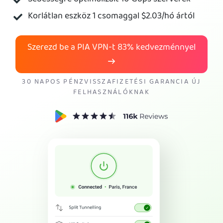
Korlátlan eszköz 1 csomaggal
$2.03
/hó ártól
A PIA VPN megvásárlása
Szerezd be a PIA VPN-t
83%
kedvezménnyel
30 NAPOS PÉNZVISSZAFIZETÉSI GARANCIA ÚJ
FELHASZNÁLÓKNAK