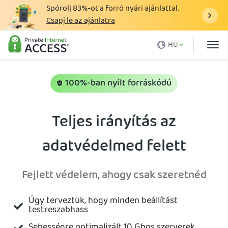
Spórolj
83%
-ot a forró nyári ajánlattal.
Csapj le az ajánlatra
Mi az a VPN?
HU
Miért a PIA
Árazás
100%-ban nyílt forráskódú
VPN funkciók
Teljes irányítás az
VPN letöltése
adatvédelmed felett
VPN Szerver
Blog
Fejlett védelem, ahogy csak szeretnéd
Támogatás
Úgy terveztük, hogy minden beállítást
Bejelentkezés
testreszabhass
Sebességre optimalizált 10 Gbps szerverek