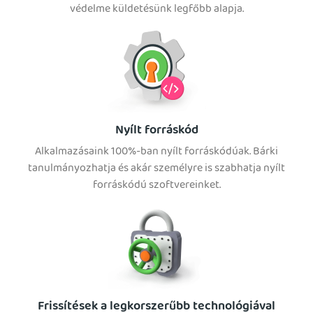
védelme küldetésünk legfőbb alapja.
Nyílt forráskód
Alkalmazásaink 100%-ban nyílt forráskódúak. Bárki
tanulmányozhatja és akár személyre is szabhatja nyílt
forráskódú szoftvereinket.
Frissítések a legkorszerűbb technológiával