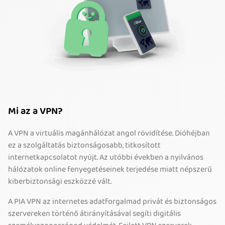
Mi az a VPN?
A VPN a virtuális magánhálózat angol rövidítése. Dióhéjban
ez a szolgáltatás biztonságosabb, titkosított
internetkapcsolatot nyújt. Az utóbbi években a nyilvános
hálózatok online fenyegetéseinek terjedése miatt népszerű
kiberbiztonsági eszközzé vált.
A PIA VPN az internetes adatforgalmad privát és biztonságos
szervereken történő átirányításával segíti digitális