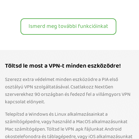
Ismerd meg további funkcióinkat
Töltsd le most a VPN-t minden eszközödre!
Szerezz extra védelmet minden eszközödre a PIA első
osztályú VPN szolgáltatásával. Csatlakozz NextGen
szerverekhez 90 országban és fedezd fel a villámgyors VPN
kapcsolat előnyeit.
Telepítsd a Windows és Linux alkalmazásainkat a
számítógépedre, vagy használd a MacOS alkalmazásunkat
Mac számítógépen. Töltsd le VPN .apk fájlunkat Android
okostelefonodra és táblagépedre, vagy iOS alkalmazásunkat