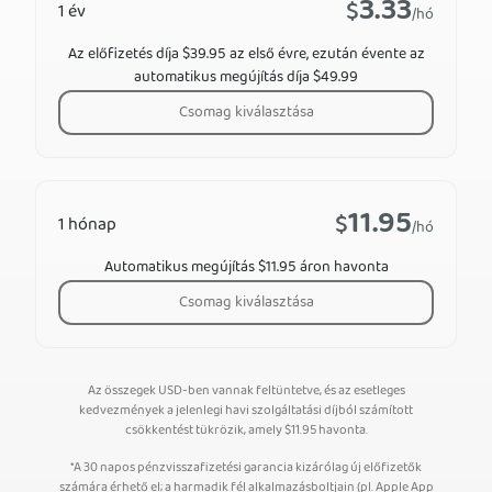
3.33
$
1 év
/hó
Az előfizetés díja $39.95 az első évre, ezután évente az
automatikus megújítás díja $49.99
Csomag kiválasztása
11.95
$
1 hónap
/hó
Automatikus megújítás $11.95 áron havonta
Csomag kiválasztása
Az összegek USD-ben vannak feltüntetve, és az esetleges
kedvezmények a jelenlegi havi szolgáltatási díjból számított
csökkentést tükrözik, amely
$
11.95
havonta.
*A 30 napos pénzvisszafizetési garancia kizárólag új előfizetők
számára érhető el; a harmadik fél alkalmazásboltjain (pl. Apple App