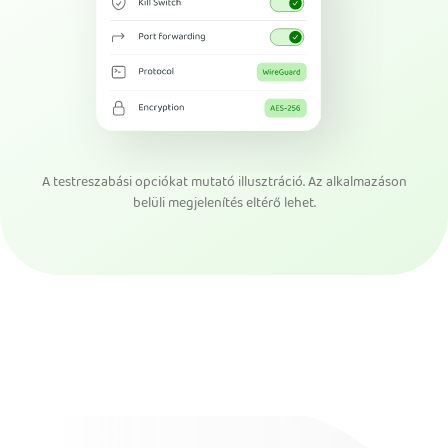
A testreszabási opciókat mutató illusztráció. Az alkalmazáson
belüli megjelenítés eltérő lehet.
Szerezd be a PIA VPN-t