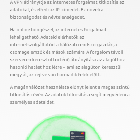
A VPN átirányítja az internetes forgalmat, titkosítja az
adatokat, és elfedi az IP-címedet. Ez növeli a
biztonságodat és névtelenségedet.
Ha online böngészel, az internetes forgalmad
lehallgatható. Adataid elérhetők az
internetszolgáltatód, a hálózati rendszergazdák, a
csomagelemzők és mások számára. A forgalom távoli
szerveren keresztül történő átirányítása az alagúthoz
hasonló hatást hoz létre – ami az alagúton keresztül
megy át, az rejtve van harmadik felek előtt.
A magánhálózat használata előnyt jelent a magas szintű
titkosítás révén. Az adatok titkosítása segít megvédeni a
személyes adataidat.