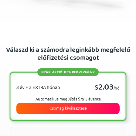
Válaszd ki a számodra leginkább megfelelő
előfizetési csomagot
NYÁRI AKCIÓ: 83% KEDVEZMÉNY
2.03
$
3 év + 3 EXTRA hónap
/hó
Automatikus megújítás $79 3 évente
Csomag kiválasztása