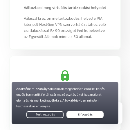
Változtasd meg virtuális tartózkodási helyedet
Válaszd ki az online tartózkodási helyed a PIA
kiterjedt NextGen VPN szerverhálózatához való
csatlakozással. Ez 90 országot fed le, beleértve
az Egyesült Államok mind az 50 államát.
Növeld az adatvédelmed
Rejtsd el az IP-címed az online
személyazonosságod védelméhez. Akadályozd
meg a weboldalak online nyomkövetését, és
Live Chat
élvezd a biztonságosabb böngészést.