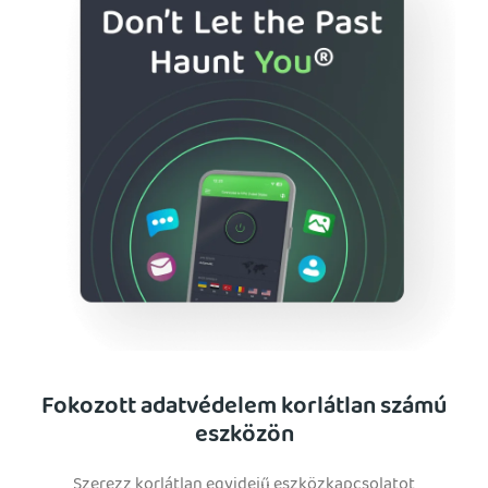
Fokozott adatvédelem korlátlan számú
eszközön
Szerezz korlátlan egyidejű eszközkapcsolatot