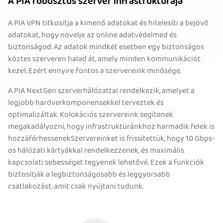
A PIA robusztus szerver infrastruktúrája
A PIA VPN titkosítja a kimenő adatokat és hitelesíti a bejövő
adatokat, hogy növelje az online adatvédelmed és
biztonságod. Az adatok mindkét esetben egy biztonságos
köztes szerveren halad át, amely minden kommunikációt
kezel. Ezért ennyire fontos a szervereink minősége.
A PIA NextGen szerverhálózattal rendelkezik, amelyet a
legjobb hardverkomponensekkel terveztek és
optimalizáltak. Kolokációs szervereink segítenek
megakadályozni, hogy infrastruktúránkhoz harmadik felek is
hozzáférhessenekSzervereinket is frissítettük, hogy 10 Gbps-
os hálózati kártyákkal rendelkezzenek, és maximális
kapcsolati sebességet tegyenek lehetővé. Ezek a funkciók
biztosítják a legbiztonságosabb és leggyorsabb
csatlakozást, amit csak nyújtani tudunk.