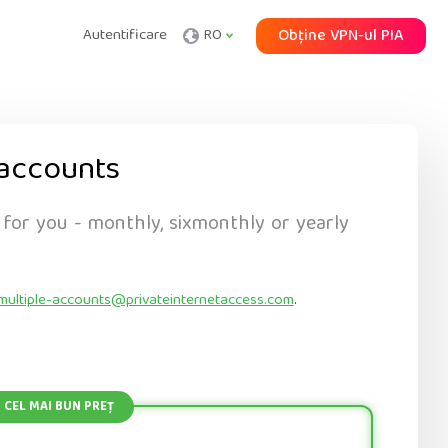
Autentificare
RO
Obține VPN-ul PIA
accounts
 for you - monthly, sixmonthly or yearly
multiple-accounts@privateinternetaccess.com
.