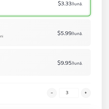
$3.33
/lună.
$5.99
/lună.
ni
$9.95
/lună.
–
+