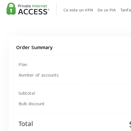
Ce este un VPN
De ce PIA
Tarif
Order Summary
Plan
Number of accounts
Subtotal
Bulk discount
Total