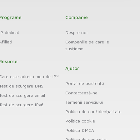
Programe
Companie
IP dedicat
Despre noi
Afiliați
Companiile pe care le
susținem
Resurse
Ajutor
Care este adresa mea de IP?
Portal de asistență
Test de scurgere DNS
Contactează-ne
Test de scurgere email
Termenii serviciului
Test de scurgere IPv6
Politica de confidențialitate
Politica cookie
Politica DMCA