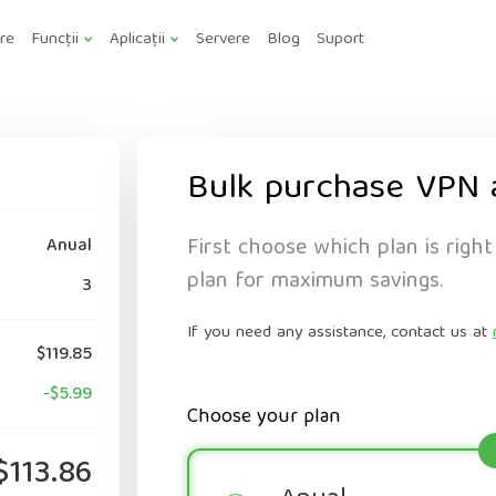
are
Funcții
Aplicații
Servere
Blog
Suport
Bulk purchase VPN 
First choose which plan is right
Anual
plan for maximum savings.
3
If you need any assistance, contact us at
$119.85
-$5.99
Choose your plan
$113.86