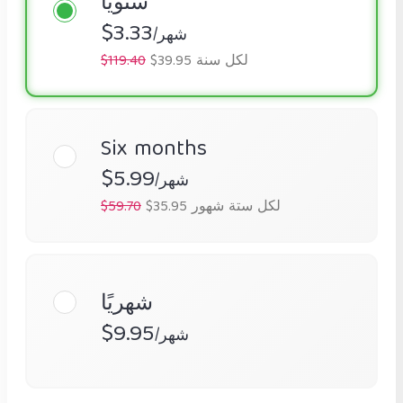
سنويًا
$3.33
/شهر
$39.95 لكل سنة
$119.40
Six months
$5.99
/شهر
$35.95 لكل ستة شهور
$59.70
شهريًا
$9.95
/شهر