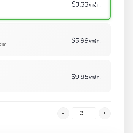
$3.33
/mån.
$5.99
/mån.
der
$9.95
/mån.
–
+