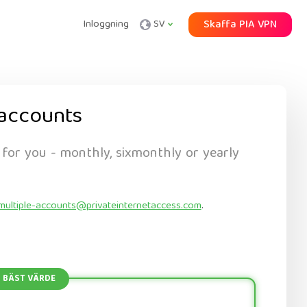
Inloggning
SV
Skaffa PIA VPN
accounts
 for you - monthly, sixmonthly or yearly
multiple-accounts@privateinternetaccess.com
.