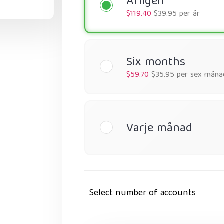
Årligen
$119.40
$39.95 per år
Six months
$59.70
$35.95 per sex måna
Varje månad
Select number of accounts