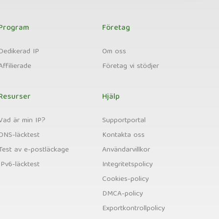
Program
Företag
Dedikerad IP
Om oss
Affilierade
Företag vi stödjer
Resurser
Hjälp
Vad är min IP?
Supportportal
DNS-läcktest
Kontakta oss
Test av e-postläckage
Användarvillkor
IPv6-läcktest
Integritetspolicy
Cookies-policy
DMCA-policy
Exportkontrollpolicy