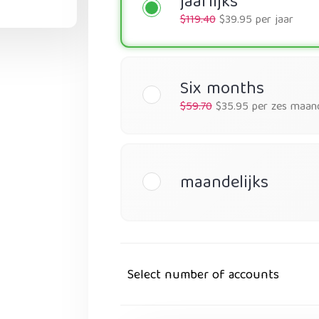
jaarlijks
$119.40
$39.95 per jaar
Six months
$59.70
$35.95 per zes maan
maandelijks
Select number of accounts