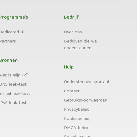
Programma's
Bedrijf
Dedicated IP
Over ons
Partners
Bedrijven die we
ondersteunen
Bronnen
Hulp
Wat is mijn IP?
Ondersteuningsportaal
DNS leak-test
Contact
E-mail leak-test
Gebruiksvoorwaarden
IPv6 leak-test
Privacybeleid
Cookiebeleid
DMCA-beleid