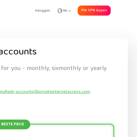
PIA VPN kopen
Inloggen
NL
accounts
 for you - monthly, sixmonthly or yearly
multiple-accounts@privateinternetaccess.com
.