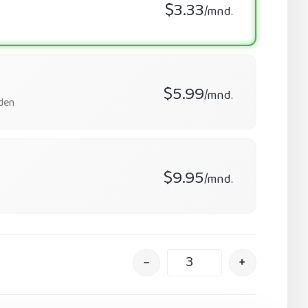
$3.33
/mnd.
$5.99
/mnd.
den
$9.95
/mnd.
–
+