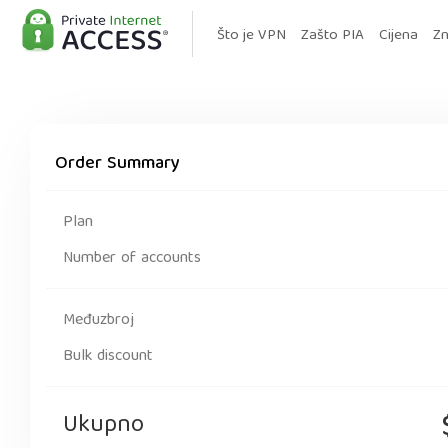
Što je VPN
Zašto PIA
Cijena
Zn
Order Summary
Plan
Number of accounts
Međuzbroj
Bulk discount
Ukupno