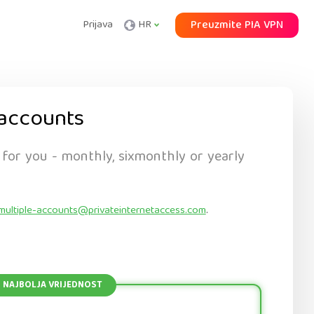
Prijava
HR
Preuzmite PIA VPN
accounts
 for you - monthly, sixmonthly or yearly
multiple-accounts@privateinternetaccess.com
.