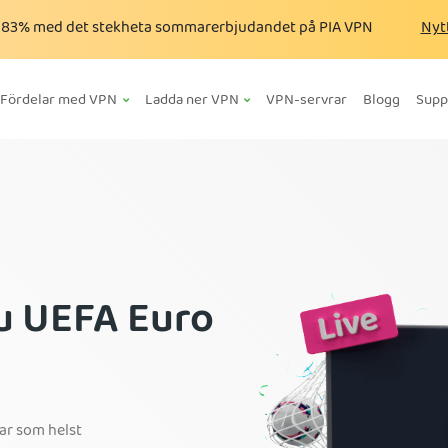
a
83%
med det stekheta sommarerbjudandet på PIA VPN
Nyt
Fördelar med VPN
Ladda ner VPN
VPN-servrar
Blogg
Supp
u UEFA Euro
var som helst