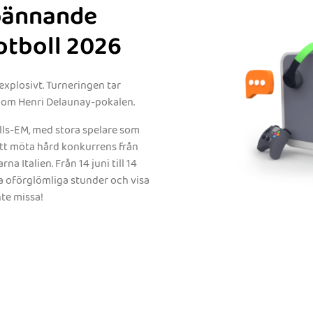
spännande
otboll 2026
xplosivt. Turneringen tar
la om Henri Delaunay-pokalen.
lls-EM, med stora spelare som
tt möta hård konkurrens från
a Italien. Från 14 juni till 14
ra oförglömliga stunder och visa
nte missa!