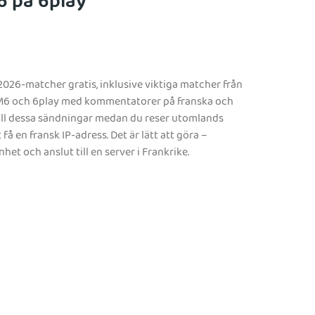
6 på 6play
026-matcher gratis, inklusive viktiga matcher från
på M6 och 6play med kommentatorer på franska och
 till dessa sändningar medan du reser utomlands
å en fransk IP-adress. Det är lätt att göra –
het och anslut till en server i Frankrike.