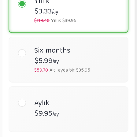
Yıllık
$3.33
/ay
$119.40
Yıllık $39.95
Six months
$5.99
/ay
$59.70
Altı ayda bir $35.95
Aylık
$9.95
/ay