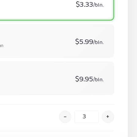
$3.33
/bln.
$5.99
/bln.
an
$9.95
/bln.
–
+