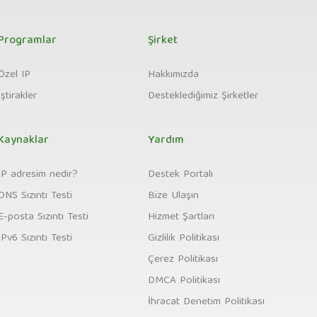
Programlar
Şirket
Özel IP
Hakkımızda
İştirakler
Desteklediğimiz Şirketler
Kaynaklar
Yardım
IP adresim nedir?
Destek Portalı
DNS Sızıntı Testi
Bize Ulaşın
E-posta Sızıntı Testi
Hizmet Şartları
IPv6 Sızıntı Testi
Gizlilik Politikası
Çerez Politikası
DMCA Politikası
İhracat Denetim Politikası