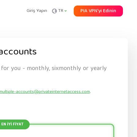
Giriş Yapın
TR
PIA VPN'yi Edinin
accounts
 for you - monthly, sixmonthly or yearly
multiple-accounts@privateinternetaccess.com
.