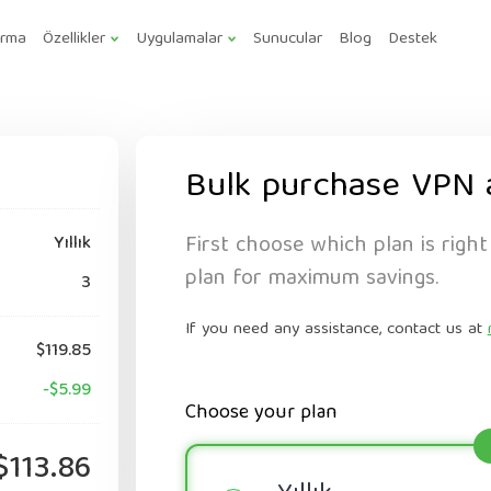
ırma
Özellikler
Uygulamalar
Sunucular
Blog
Destek
Bulk purchase VPN 
First choose which plan is right
Yıllık
plan for maximum savings.
3
If you need any assistance, contact us at
$119.85
-$5.99
Choose your plan
$113.86