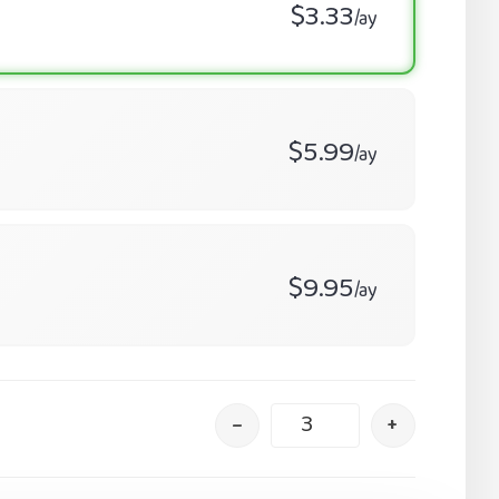
$3.33
/ay
$5.99
/ay
$9.95
/ay
–
+