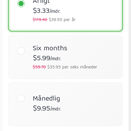
Årligt
$3.33
/mdr.
$119.40
$39.95 per år
Six months
$5.99
/mdr.
$59.70
$35.95 per seks måneder
Månedlig
$9.95
/mdr.