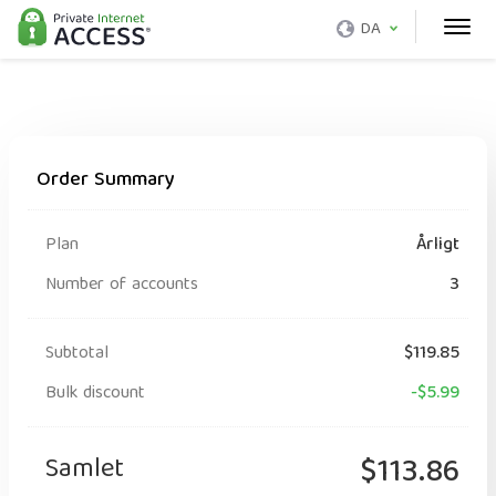
DA
Order Summary
Plan
Årligt
Number of accounts
3
Subtotal
$119.85
Bulk discount
-$5.99
Samlet
$113.86